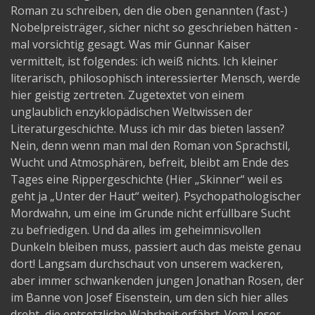
Roman zu schreiben, den die oben genannten (fast-)
Nobelpreisträger, sicher nicht so geschrieben hätten -
mal vorsichtig gesagt. Was mir Gunnar Kaiser
vermittelt, ist folgendes: ich weiß nichts. Ich kleiner
literarisch, philosophisch interessierter Mensch, werde
hier geistig zertreten. Zugetextet von einem
unglaublich enzyklopädischen Weltwissen der
Literaturgeschichte. Muss ich mir das bieten lassen?
Nein, denn wenn man mal den Roman von Sprachstil,
Wucht und Atmosphären, befreit, bleibt am Ende des
Tages eine Rippergeschichte (Hier „Skinner“ weil es
geht ja „Unter der Haut“ weiter). Psychopathologischer
Mordwahn, um eine im Grunde nicht erfüllbare Sucht
zu befriedigen. Und da alles im geheimnisvollen
Dunkeln bleiben muss, passiert auch das meiste genau
dort! Langsam durchschaut von unserem wackeren,
aber immer schwankenden jungen Jonathan Rosen, der
im Banne von Josef Eisenstein, um den sich hier alles
dreht, die entsetzliche Wahrheit erfährt. Vom Leser