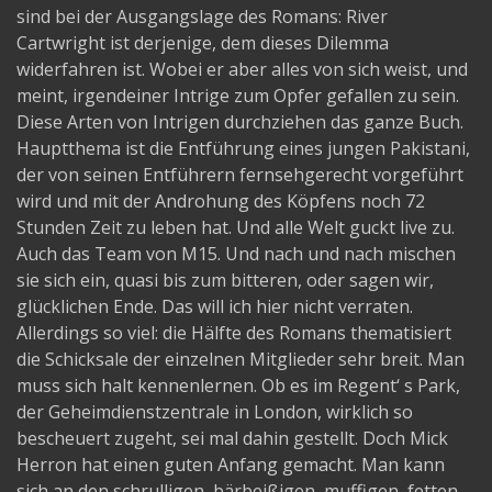
sind bei der Ausgangslage des Romans: River
Cartwright ist derjenige, dem dieses Dilemma
widerfahren ist. Wobei er aber alles von sich weist, und
meint, irgendeiner Intrige zum Opfer gefallen zu sein.
Diese Arten von Intrigen durchziehen das ganze Buch.
Hauptthema ist die Entführung eines jungen Pakistani,
der von seinen Entführern fernsehgerecht vorgeführt
wird und mit der Androhung des Köpfens noch 72
Stunden Zeit zu leben hat. Und alle Welt guckt live zu.
Auch das Team von M15. Und nach und nach mischen
sie sich ein, quasi bis zum bitteren, oder sagen wir,
glücklichen Ende. Das will ich hier nicht verraten.
Allerdings so viel: die Hälfte des Romans thematisiert
die Schicksale der einzelnen Mitglieder sehr breit. Man
muss sich halt kennenlernen. Ob es im Regent‘ s Park,
der Geheimdienstzentrale in London, wirklich so
bescheuert zugeht, sei mal dahin gestellt. Doch Mick
Herron hat einen guten Anfang gemacht. Man kann
sich an den schrulligen, bärbeißigen, muffigen, fetten