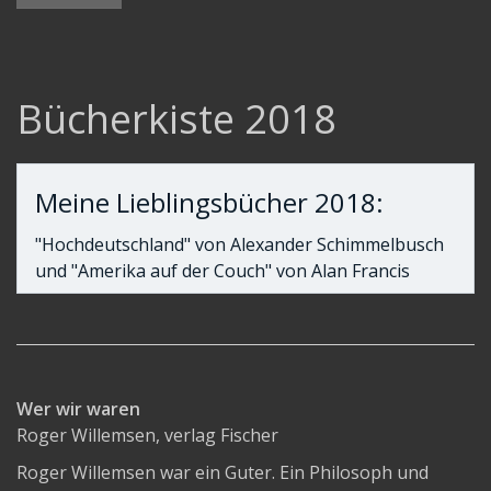
Bücherkiste 2007
Bücherkiste 2008
Bücherkiste 2009
Bücherkiste 2018
Bücherkiste 2010
Bücherkiste 2011
Bücherkiste 2012
Meine Lieblingsbücher 2018:
Bücherkiste 2013
"Hochdeutschland" von Alexander Schimmelbusch
Bücherkiste 2014
und "Amerika auf der Couch" von Alan Francis
Bücherkiste 2015
Bücherkiste 2016
Bücherkiste 2017
Wer wir waren
Bücherkiste 2018
Roger Willemsen, verlag Fischer
Bücherkiste 2019
Roger Willemsen war ein Guter. Ein Philosoph und