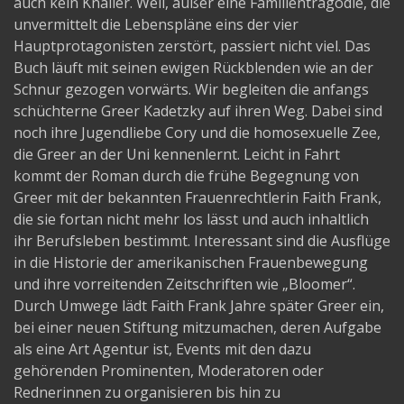
auch kein Knaller. Weil, außer eine Familientragödie, die
unvermittelt die Lebenspläne eins der vier
Hauptprotagonisten zerstört, passiert nicht viel. Das
Buch läuft mit seinen ewigen Rückblenden wie an der
Schnur gezogen vorwärts. Wir begleiten die anfangs
schüchterne Greer Kadetzky auf ihren Weg. Dabei sind
noch ihre Jugendliebe Cory und die homosexuelle Zee,
die Greer an der Uni kennenlernt. Leicht in Fahrt
kommt der Roman durch die frühe Begegnung von
Greer mit der bekannten Frauenrechtlerin Faith Frank,
die sie fortan nicht mehr los lässt und auch inhaltlich
ihr Berufsleben bestimmt. Interessant sind die Ausflüge
in die Historie der amerikanischen Frauenbewegung
und ihre vorreitenden Zeitschriften wie „Bloomer“.
Durch Umwege lädt Faith Frank Jahre später Greer ein,
bei einer neuen Stiftung mitzumachen, deren Aufgabe
als eine Art Agentur ist, Events mit den dazu
gehörenden Prominenten, Moderatoren oder
Rednerinnen zu organisieren bis hin zu