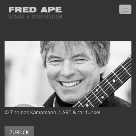
Home
Über mich
CDs
Textbuch
Presse
© Thomas Kampmann ./. ART & carlfunkel
Bücherkiste
Bücherkiste 2006
ZURÜCK