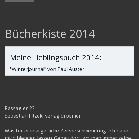
Bücherkiste 2007
Bücherkiste 2008
Bücherkiste 2009
Bücherkiste 2014
Bücherkiste 2010
Bücherkiste 2011
Bücherkiste 2012
Meine Lieblingsbuch 2014:
Bücherkiste 2013
"Winterjournal" von Paul Auster
Bücherkiste 2014
Bücherkiste 2015
Bücherkiste 2016
Bücherkiste 2017
Passagier 23
Sebastian Fitzek, verlag droemer
Bücherkiste 2018
Bücherkiste 2019
Was für eine ärgerliche Zeitverschwendung. Ich habe
mich blenden lassen. Genau dort, wo man immer seine