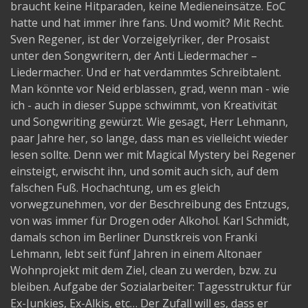
braucht keine Hitparaden, keine Medieneinsätze. EoC
hatte und hat immer ihre fans. Und womit? Mit Recht.
Sven Regener, ist der Vorzeigelyriker, der Prosaist
unter den Songwritern, der Anti Liedermacher –
Liedermacher. Und er hat verdammtes Schreibtalent.
Man könnte vor Neid erblassen, grad, wenn man - wie
ich - auch in dieser Suppe schwimmt, von Kreativität
und Songwriting gewürzt. Wie gesagt, Herr Lehmann,
paar Jahre her, so lange, dass man es vielleicht wieder
lesen sollte. Denn wer mit Magical Mystery bei Regener
einsteigt, erwischt ihn, und somit auch sich, auf dem
falschen Fuß. Hochachtung, um es gleich
vorwegzunehmen, vor der Beschreibung des Entzugs,
von was immer für Drogen oder Alkohol. Karl Schmidt,
damals schon im Berliner Dunstkreis von Franki
Lehmann, lebt seit fünf Jahren in einem Altonaer
Wohnprojekt mit dem Ziel, clean zu werden, bzw. zu
bleiben. Aufgabe der Sozialarbeiter: Tagesstruktur für
Ex-Junkies, Ex-Alkis, etc… Der Zufall will es, dass er