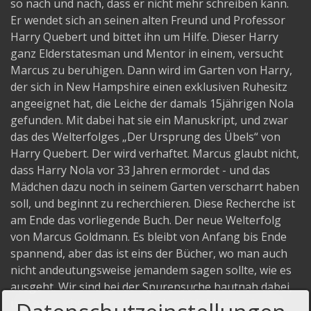
so nach und nach, dass er nicht mehr schreiben kann.
Er wendet sich an seinen alten Freund und Professor
Harry Quebert und bittet ihn um Hilfe. Dieser Harry
ganz Elderstatesman und Mentor in einem, versucht
Marcus zu beruhigen. Dann wird im Garten von Harry,
der sich in New Hampshire einen exklusiven Ruhesitz
angeeignet hat, die Leiche der damals 15jährigen Nola
gefunden. Mit dabei hat sie ein Manuskript, und zwar
das des Welterfolges „Der Ursprung des Übels“ von
Harry Quebert. Der wird verhaftet. Marcus glaubt nicht,
dass Harry Nola vor 33 Jahren ermordet - und das
Mädchen dazu noch in seinem Garten verscharrt haben
soll, und beginnt zu recherchieren. Diese Recherche ist
am Ende das vorliegende Buch. Der neue Welterfolg
von Marcus Goldmann. Es bleibt von Anfang bis Ende
spannend, aber das ist eins der Bücher, wo man auch
nicht andeutungsweise jemandem sagen sollte, wie es
ausgeht. Wir sind bei der Spurensuche hautnah dabei,
und es tauchen immer neue Unwirklichkeiten, Lügen